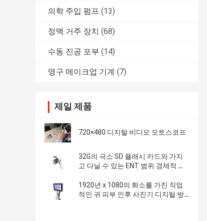
의학 주입 펌프
(13)
정맥 거주 장치
(68)
수동 진공 포부
(14)
영구 메이크업 기계
(7)
제일 제품
720×480 디지털 비디오 오토스코프
32G의 극소 SD 플래시 카드와 가지
고 다닐 수 있는 ENT 범위 경제적 포
켓용 디지털 영상 이경
1920년 x 1080의 화소를 가진 직업
적인 귀 피부 인후 사진기 디지털 방
식으로 영상 이경