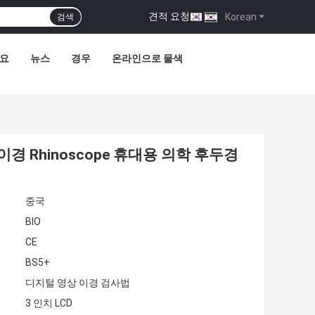
견적 요청
|
Korean
검색
요
뉴스
경우
온라인으로 물색
이경 Rhinoscope 휴대용 의학 후두경
중국
BIO
CE
BS5+
디지털 영상 이경 검사법
3 인치 LCD