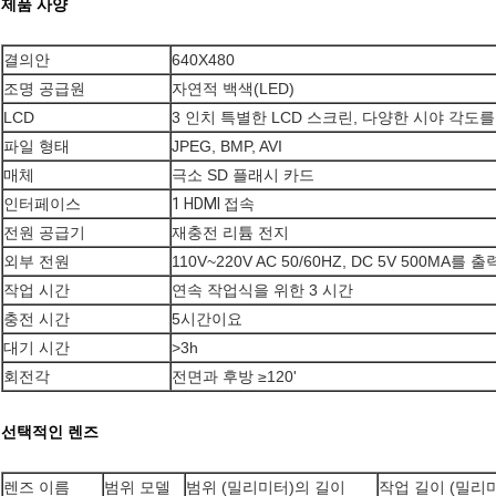
제품 사양
결의안
640X480
조명 공급원
자연적 백색(LED)
LCD
3 인치 특별한 LCD 스크린, 다양한 시야 각도를
파일 형태
JPEG, BMP, AVI
매체
극소 SD 플래시 카드
인터페이스
1 HDMI 접속
전원 공급기
재충전 리튬 전지
외부 전원
110V~220V AC 50/60HZ, DC 5V 500MA
작업 시간
연속 작업식을 위한 3 시간
충전 시간
5시간이요
대기 시간
>3h
회전각
전면과 후방 ≥120'
선택적인 렌즈
렌즈 이름
범위 모델
범위 (밀리미터)의 길이
작업 길이 (밀리