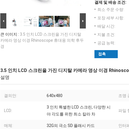
결제 및 배송 조건:
최소 주문 수량:
포장 세부 사항:
배달 시간:
큰 이미지 :
3.5 인치 LCD 스크린을 가진 디지탈
지불 조건:
카메라 영상 이경 Rhinoscope 휴대용 의학 후두
공급 능력:
경
접촉
3.5 인치 LCD 스크린을 가진 디지탈 카메라 영상 이경 Rhinos
설명
결의안:
640x480
조명 
3 인치 특별한 LCD 스크린, 다양한 시
LCD:
파일 
야 각도를 위한 최소 칼라 차
매체:
32G의 극소 SD 플래시 카드
인터페