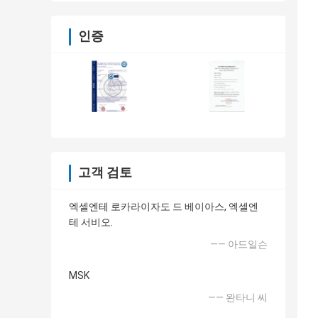
인증
고객 검토
엑셀엔테 로카라이자도 드 베이아스, 엑셀엔
테 서비오.
—— 아드일슨
MSK
—— 완타니 씨