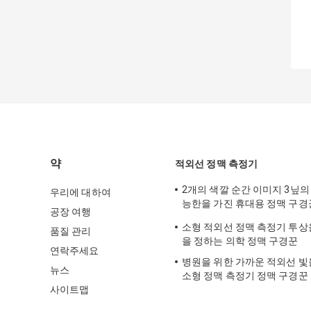
약
적외선 정맥 측정기
2개의 색깔 순간 이미지 3닢의
우리에 대하여
능한을 가진 휴대용 정맥 구경
공장 여행
자
소형 적외선 정맥 측정기 투상
품질 관리
을 정하는 의학 정맥 구경꾼
연락주세요
병원을 위한 가까운 적외선 빛
뉴스
소형 정맥 측정기 정맥 구경꾼
사이트맵