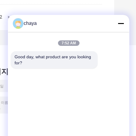
2
>>
>|
chaya
7:52 AM
Good day, what product are you looking 
for?
시지를 남겨주세요