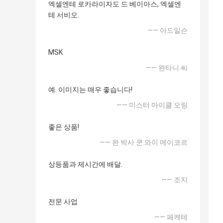
엑셀엔테 로카라이자도 드 베이아스, 엑셀엔
테 서비오.
—— 아드일슨
MSK
—— 완타니 씨
예. 이미지는 매우 좋습니다!
—— 미스터 마이클 오링
좋은 상품!
—— 완 박사 쿤 와이 메이코르
상등품과 제시간에 배달.
—— 조지
전문 사업
—— 페케테