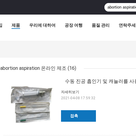
집
제품
우리에 대하여
공장 여행
품질 관리
연락주세
abortion aspiration 온라인 제조
(16)
수동 진공 흡인기 및 캐뉼러를 사
자세히보기
2021-04-08 17:59:32
접촉