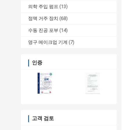
의학 주입 펌프
(13)
정맥 거주 장치
(68)
수동 진공 포부
(14)
영구 메이크업 기계
(7)
인증
고객 검토