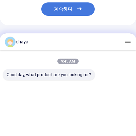
계속하다
추천된 제품
chaya
9:45 AM
Good day, what product are you looking for?
완전 디지털 컬러 도플
심장 변형기를 가진 의
측정과 계산 소
러 기계
학 소형 초음파 도풀러
를 가진 휴대용 
검사 기계
풀러 초음파 기
최고의 가격
최고의 가격
최고의 