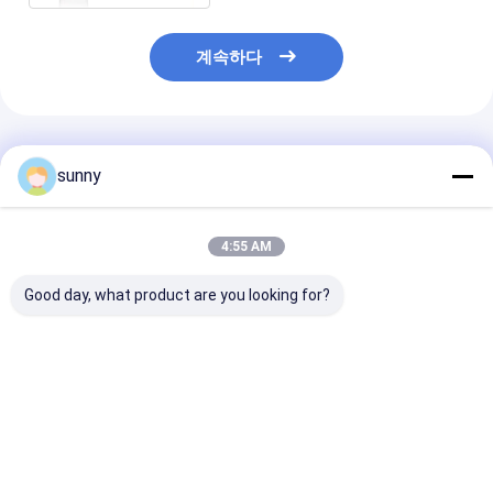
계속하다
추천된 제품
sunny
4:55 AM
Good day, what product are you looking for?
디지털 엔도스코프 자기
휴대용 디지털 전자 콜
감시자 컴퓨터 
검사 콜포스코프
포스코프
에 연결되는 부
위한 휴대용 각
Colposcope
최고의 가격
최고의 가격
최고의 