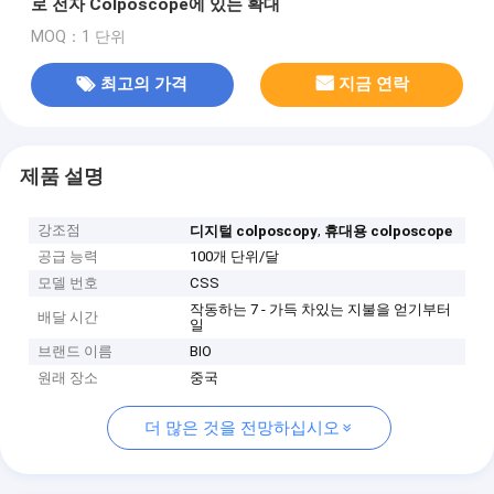
로 전자 Colposcope에 있는 확대
MOQ：1 단위
최고의 가격
지금 연락
제품 설명
강조점
,
디지털 colposcopy
휴대용 colposcope
공급 능력
100개 단위/달
모델 번호
CSS
작동하는 7 - 가득 차있는 지불을 얻기부터
배달 시간
일
브랜드 이름
BIO
원래 장소
중국
더 많은 것을 전망하십시오