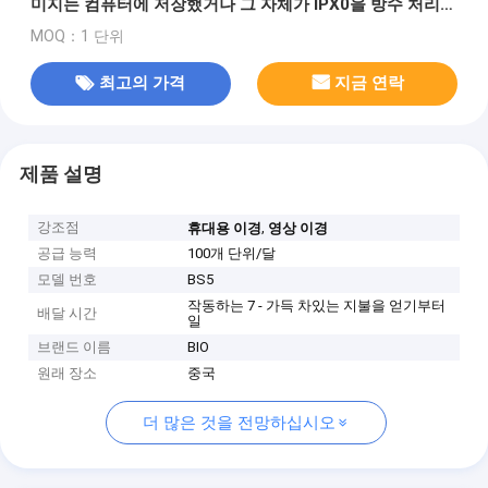
미지는 컴퓨터에 저장했거나 그 자체가 IPX0을 방수 처리합
니다
MOQ：1 단위
최고의 가격
지금 연락
제품 설명
강조점
,
휴대용 이경
영상 이경
공급 능력
100개 단위/달
모델 번호
BS5
작동하는 7 - 가득 차있는 지불을 얻기부터
배달 시간
일
브랜드 이름
BIO
원래 장소
중국
더 많은 것을 전망하십시오