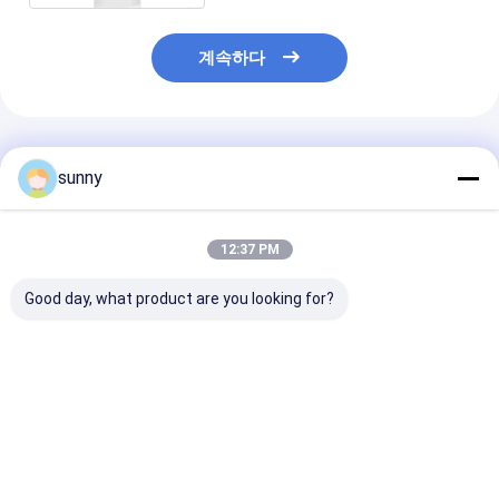
계속하다
추천된 제품
sunny
12:37 PM
Good day, what product are you looking for?
휴대용 디지털 비디오
전문 디지털 비디오 오
720×480 디지
오토스코프
토스코프
오 오토스코프
최고의 가격
최고의 가격
최고의 