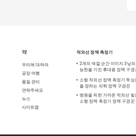
약
적외선 정맥 측정기
2개의 색깔 순간 이미지 3닢의
우리에 대하여
능한을 가진 휴대용 정맥 구경
공장 여행
자
소형 적외선 정맥 측정기 투상
품질 관리
을 정하는 의학 정맥 구경꾼
연락주세요
병원을 위한 가까운 적외선 빛
뉴스
소형 정맥 측정기 정맥 구경꾼
사이트맵