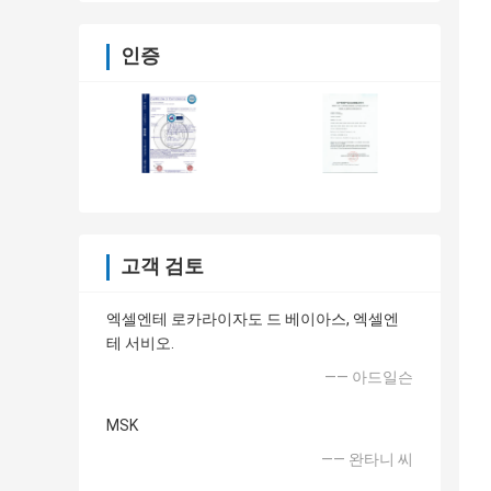
인증
고객 검토
엑셀엔테 로카라이자도 드 베이아스, 엑셀엔
테 서비오.
—— 아드일슨
MSK
—— 완타니 씨