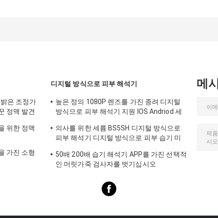
보호 마스크 KN95
PFE > 95%
BEF98% PPE 개
보호장치
메
디지털 방식으로 피부 해석기
 밝은 조정가
높은 정의 1080P 렌즈를 가진 종려 디지털
꾼 정맥 발견
방식으로 피부 해석기 지원 IOS Andriod 세
륨 증명서
을 위한 정맥
의사를 위한 세륨 BS5SH 디지털 방식으로
피부 해석기 디지털 방식으로 피부 습기 미
터
을 가진 소형
50배 200배 습기 해석기 APP를 가진 선택적
인 머릿가죽 검사자를 벗기십시오