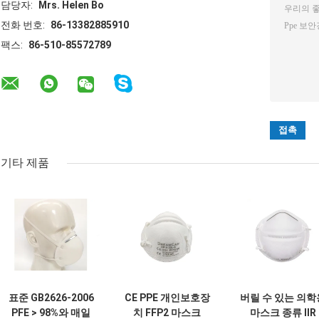
담당자:
Mrs. Helen Bo
전화 번호:
86-13382885910
팩스:
86-510-85572789
기타 제품
표준 GB2626-2006
CE PPE 개인보호장
버릴 수 있는 의학
PFE > 98%와 매일
치 FFP2 마스크
마스크 종류 IIR