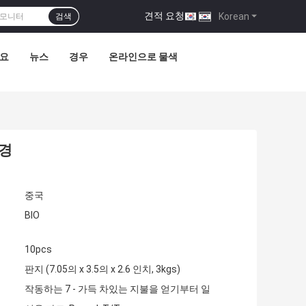
견적 요청
|
Korean
검색
요
뉴스
경우
온라인으로 물색
안경
중국
BIO
10pcs
판지 (7.05의 x 3.5의 x 2.6 인치, 3kgs)
작동하는 7 - 가득 차있는 지불을 얻기부터 일