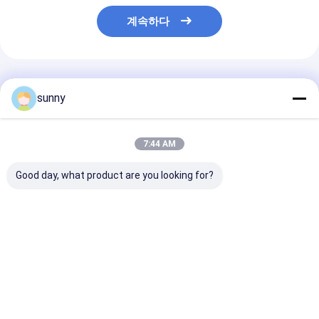
계속하다
추천된 제품
sunny
7:44 AM
Good day, what product are you looking for?
LCD 스크린 12 지도
12 동시에 지도 취득 전
3 5 인치 컬러 
Ecg 큰 기계, Rs232 및
시 ECG 감시 체계 3 채
장치 스크린 800
USB 공용영역
널
해결책을 가진 
ECG 감시 체계
최고의 가격
최고의 가격
최고의 