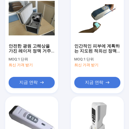
안전한 광원 고해상을
인간적인 피부에 계획하
가진 레이저 정맥 거주
는 지도된 적외선 정맥
장치 없음
거주 장치 정맥 조명 장
MOQ:
1 단위
MOQ:
1 단위
치
최신 가격 받기
최신 가격 받기
지금 연락
지금 연락
집
제품
우리에 대하여