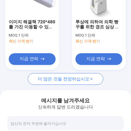
공장 여행
품질 관리
이미지 해결책 720*480
투상에 의하여 의학 빵
를 가진 이동할 수 있는
꾸를 위한 경조 심상 정
연락주세요
트롤리 유형 적외선 정
맥 빛 정맥 거주 장치
MOQ:
1 단위
MOQ:
1 단위
맥 측정기 정맥 거주 장
최신 가격 받기
최신 가격 받기
치
뉴스
경우
지금 연락
지금 연락
Shopping Online
더 많은 것을 전망하십시오
휴대용 초음파 스캐너
메시지를 남겨주세요
신속하게 답변 드리겠습니다
소형 초음파 스캐너
수의학 초음파 스캐너