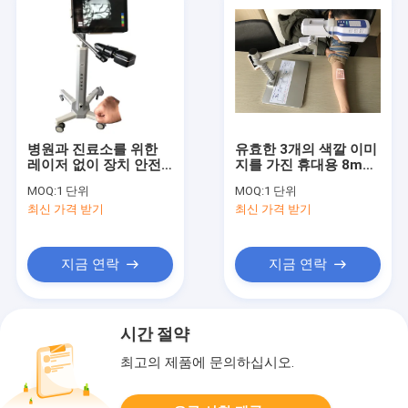
병원과 진료소를 위한
유효한 3개의 색깔 이미
레이저 없이 장치 안전
지를 가진 휴대용 8mm
을 찾아내는 적외선 사
깊이 투상 정맥 구경꾼
MOQ:
1 단위
MOQ:
1 단위
진기 화상 진찰 적외선
정맥 거주 장치
최신 가격 받기
최신 가격 받기
정맥
지금 연락
지금 연락
시간 절약
최고의 제품에 문의하십시오.