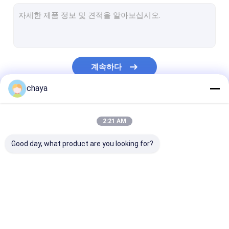
적외선 정맥 측정기
디지털 방식으로 피부 해석기
색깔 도풀러 초음파 스캐너
계속하다
PPE 개인 보호 장비
chaya
디지털 방식으로 영상 이경
우리의 카테고리
마이크로 derma 펜
2:21 AM
고주파 훼이셜 기계
Good day, what product are you looking for?
디지털 안저촬영기
디지털 전자 Colposcope
휴대용 초음파 스캐너
소형 초음파 스캐너
수의학 초음파 
멀티 매개 변수 환자 모니터