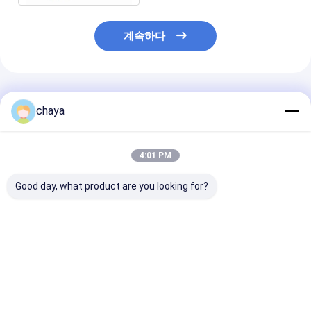
계속하다
추천된 제품
chaya
4:01 PM
Good day, what product are you looking for?
휴대용 경제적인 적외선
정맥 절단 적외선 정맥
의학 정맥 측정기
정맥 탐색기
탐색기
한 광원 적외선 
정기 방사선 없이
저 없음
최고의 가격
최고의 가격
최고의 